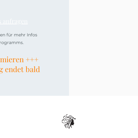
 anfragen
en für mehr Infos
 Programms.
ormieren +++
g endet bald