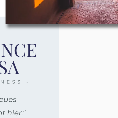
ENCE
SA
NESS -
neues
 hier."