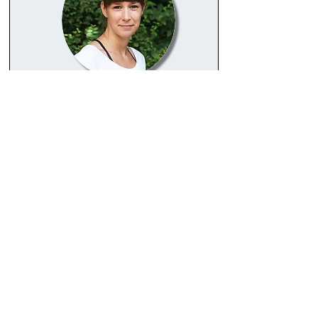
Sabine Blume
zert
Yoga-Lehrerin
.
zert. Modopädin
Yoga -Techniken
fürs Office
Health-Events mit den Kids
der Mitarbeiter
Kinder-Yoga