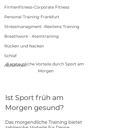
Firmenfitness-Corporate Fitness
Personal Training Frankfurt
Stressmanagment -Resilienz Training
Breathwork - Atemtraining
Rücken und Nacken
Schlaf
8 erstaunliche Vorteile durch Sport am 
Abnehmen
Morgen
Ist Sport früh am 
Morgen gesund?
Das morgendliche Training bietet 
zahlreiche Vorteile für Deine 