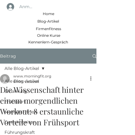
Anmelden
Home
Blog-Artikel
Firmenfitness
Online Kurse
Kennenlern-Gespräch
Beitrag
Alle Blog-Artikel
www.morningfit.org
Alle Blog-Artikel
6 Min. Lesezeit
Die Wissenschaft hinter
Ernährung
einem morgendlichen
Frühsport
Workout: 8 erstaunliche
Mentale Fitness
Vorteile von Frühsport
Gewohnheiten
Führungskraft