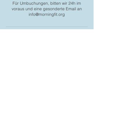
Für Umbuchungen, bitten wir 24h im
voraus und eine gesonderte Email an
info@morningfit.org
Kontaktangaben
+ 017621212203
info@morningfit.org
MorningFit - Personal Training und
Firmenfitness in Frankfurt, Weberstraße,
Frankfurt am Main, Deutschland
Firmenfitness
Blog-Artikel
Unsere Partner
AGBs