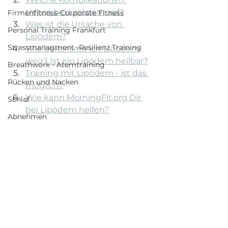
treten bei Lipödem auf?
Firmenfitness-Corporate Fitness
Was ist die Ursache von 
Personal Training Frankfurt
Lipödem?
Stressmanagment -Resilienz Training
Wie bekomme ich Lipödem 
weg? Ist ein Lipödem heilbar?
Breathwork - Atemtraining
Training mit Lipödem - ist das 
Rücken und Nacken
möglich?
Wie kann MorningFit.org Dir 
Schlaf
bei Lipödem helfen?
Abnehmen