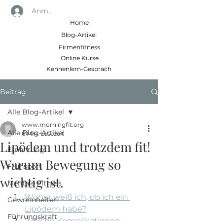
Anmelden
Home
Blog-Artikel
Firmenfitness
Online Kurse
Kennenlern-Gespräch
Beitrag
Alle Blog-Artikel
www.morningfit.org
Alle Blog-Artikel
6 Min. Lesezeit
Lipödem und trotzdem fit!
Ernährung
Warum Bewegung so
Frühsport
wichtig ist.
Mentale Fitness
Woher weiß ich, ob ich ein 
Gewohnheiten
Lipödem habe?
Führungskraft
Welche Komplikationen 