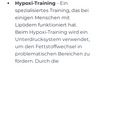
Hypoxi-Training 
- Ein 
spezialisiertes Training, das bei 
einigen Menschen mit 
Lipödem funktioniert hat. 
Beim 
Hypoxi-Training wird ein 
Unterdrucksystem verwendet, 
um den Fettstoffwechsel in 
problematischen Bereichen zu 
fördern. Durch die 
Kombination von Bewegung 
und Druck werden gezielt 
Problemzonen wie 
Oberschenkel und Bauch 
behandelt.
Crosstrainer: 
Auch hier wird 
durch die Bewegung der 
Wadenmuskulatur der 
Lymphfluss aus den Füßen 