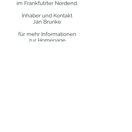
im Frankfutrter Nordend.
Inhaber und Kontakt
Jan Brunke
für mehr Informationen
zur Homepage
Exklusives Studio
in Maintal bei Frankfurt
Geschäftführer und Kontakt
Nabil Dhiab
für mehr Informationen
zur Homepage
Firmenfitness