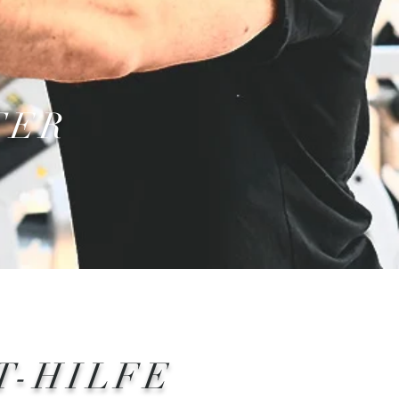
TER
T-HILFE